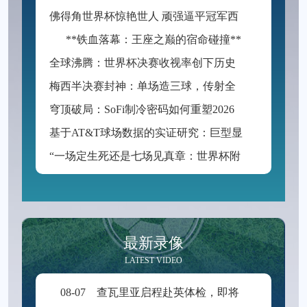
佛
得角世界杯惊艳世人 顽强逼平冠军西班牙
**铁血落幕：王座之巅的宿命碰撞**
全
球沸腾：世界杯决赛收视率创下历史新巅峰
梅
西半决赛封神：单场造三球，传射全能定乾坤
穹
顶破局：SoFi制冷密码如何重塑2026世界杯球场生态
基
于AT&T球场数据的实证研究：巨型显示设备对守门员点球决策的干扰路径分析
“
一场定生死还是七场见真章：世界杯附加赛赛制的公平性博弈”
最新录像
LATEST VIDEO
08-07
查瓦里亚启程赴英体检，即将加盟切尔西