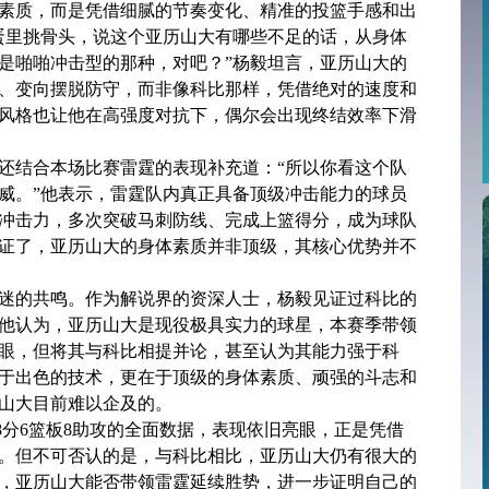
素质，而是凭借细腻的节奏变化、精准的投篮手感和出
蛋里挑骨头，说这个亚历山大有哪些不足的话，从身体
是啪啪冲击型的那种，对吧？”杨毅坦言，亚历山大的
、变向摆脱防守，而非像科比那样，凭借绝对的速度和
风格也让他在高强度对抗下，偶尔会出现终结效率下滑
还结合本场比赛雷霆的表现补充道：“所以你看这个队
威。”他表示，雷霆队内真正具备顶级冲击能力的球员
冲击力，多次突破马刺防线、完成上篮得分，成为球队
证了，亚历山大的身体素质并非顶级，其核心优势并不
迷的共鸣。作为解说界的资深人士，杨毅见证过科比的
他认为，亚历山大是现役极具实力的球星，本赛季带领
眼，但将其与科比相提并论，甚至认为其能力强于科
于出色的技术，更在于顶级的身体素质、顽强的斗志和
山大目前难以企及的。
8分6篮板8助攻的全面数据，表现依旧亮眼，正是凭借
。但不可否认的是，与科比相比，亚历山大仍有很大的
，亚历山大能否带领雷霆延续胜势，进一步证明自己的