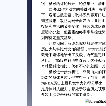
况、杨毅的评论展开，论点集中，清晰
西决G2作为双方的关键对决，备
下，客场击败雷霆，取得系列赛开门红
调整状态，攻防两端全面发力，亚历山
投篮和灵活的节奏变化，持续为球队输
度缩小分差，但雷霆始终牢牢掌控优势
列赛奠定坚实基础。
比赛期间，解说名嘴杨毅聚焦雷霆
历山大与科比对比”的话题，针对此前
毅毫不避讳地给出了反驳，语气坚定且
科比......”杨毅在解说中直言，这
奇球星科比相比，仍有不小的差距，其
杨毅进一步分析道，亚历山大的打
绝对的身体素质，他主打一个节奏，没
为NBA历史上最具竞争力的得分手之
是身体对抗能力，都处于联盟历史顶级
多次上演绝杀好戏的重要基础。