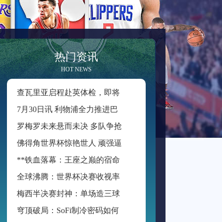
热门资讯
HOT NEWS
查
瓦里亚启程赴英体检，即将加盟切尔西
7
月30日讯 利物浦全力推进巴尔科拉转会 筹备破亿报价锁定法甲边锋
罗
梅罗未来悬而未决 多队争抢阿根廷中卫
佛
得角世界杯惊艳世人 顽强逼平冠军西班牙
*
*铁血落幕：王座之巅的宿命碰撞**
全
球沸腾：世界杯决赛收视率创下历史新巅峰
梅
西半决赛封神：单场造三球，传射全能定乾坤
穹
顶破局：SoFi制冷密码如何重塑2026世界杯球场生态