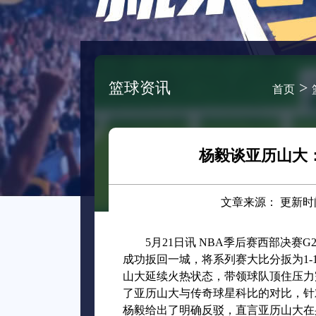
篮球资讯
>
首页
杨毅谈亚历山大
文章来源： 更新时间：2
5月21日讯 NBA季后赛西部决赛G
成功扳回一城，将系列赛大比分扳为1
山大延续火热状态，带领球队顶住压力
了亚历山大与传奇球星科比的对比，针
杨毅给出了明确反驳，直言亚历山大在