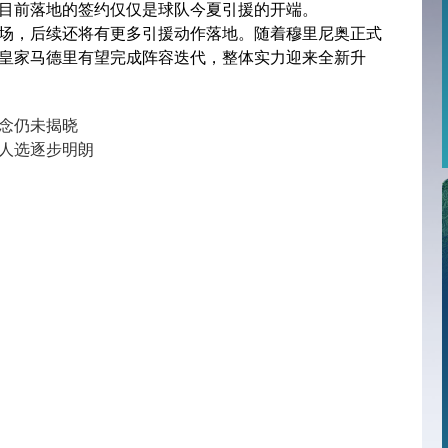
目前落地的签约仅仅是球队今夏引援的开端。
场，后续还将有更多引援动作落地。随着穆里尼奥正式
皇家马德里有望完成阵容迭代，整体实力迎来全新升
念仍未揭晓
人选逐步明朗