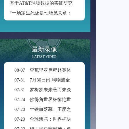
基
于AT&T球场数据的实证研究：巨型显示设备对守门员点球决策的干扰路径分析
“
一场定生死还是七场见真章：世界杯附加赛赛制的公平性博弈”
最新录像
LATEST VIDEO
08-07
查瓦里亚启程赴英体检，即将加盟切尔西
07-31
7月30日讯 利物浦全力推进巴尔科拉转会 筹备破亿报价锁定法甲边锋
07-31
罗梅罗未来悬而未决 多队争抢阿根廷中卫
07-24
佛得角世界杯惊艳世人 顽强逼平冠军西班牙
07-20
**铁血落幕：王座之巅的宿命碰撞**
07-20
全球沸腾：世界杯决赛收视率创下历史新巅峰
07-20
梅西半决赛封神：单场造三球，传射全能定乾坤