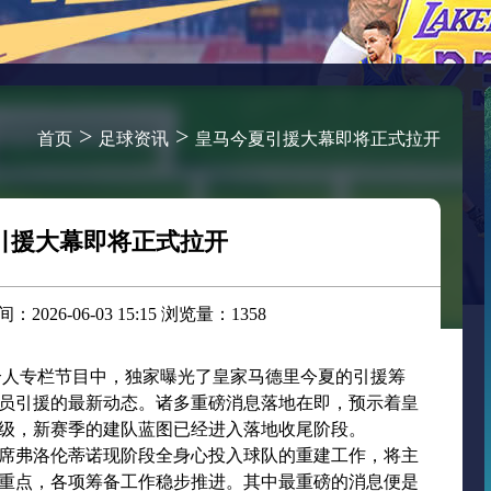
>
>
首页
足球资讯
皇马今夏引援大幕即将正式拉开
引援大幕即将正式拉开
026-06-03 15:15 浏览量：1358
在个人专栏节目中，独家曝光了皇家马德里今夏的引援筹
员引援的最新动态。诸多重磅消息落地在即，预示着皇
级，新赛季的建队蓝图已经进入落地收尾阶段。
席弗洛伦蒂诺现阶段全身心投入球队的重建工作，将主
重点，各项筹备工作稳步推进。其中最重磅的消息便是