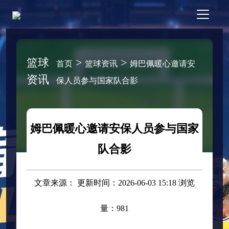
篮球
>
>
首页
篮球资讯
姆巴佩暖心邀请安
资讯
保人员参与国家队合影
姆巴佩暖心邀请安保人员参与国家
队合影
文章来源： 更新时间：2026-06-03 15:18 浏览
量：981