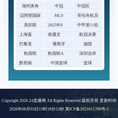
中
冠区域晋级赛第2轮
湖州美奇
中冠
迈阿密国际
MLS
哥伦布机员
2
025年6月1日
美职联
中甲第11轮
上
海嘉定汇龙vs大连鲲城
南
通支云vs定南赣联
欧冠决赛
巴
黎圣日耳曼vs国际米兰
葡萄牙
德国
欧
国联A联赛半决赛
欧国联
深圳吉祥
黔
西南栩烽棠
中国篮球
篮球
Copyright 2026 24直播网 All Rights Reserved 版权所有 更新时间
2026年06月03日15时18分53秒
冀ICP备2021011709号-1