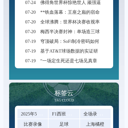
07-24
佛得角世界杯惊艳世人 顽强逼平冠军西班牙
07-20
**铁血落幕：王座之巅的宿命碰撞**
07-20
全球沸腾：世界杯决赛收视率创下历史新巅峰
07-20
梅西半决赛封神：单场造三球，传射全能定乾坤
07-19
穹顶破局：SoFi制冷密码如何重塑2026世界杯球场生态
07-19
基于AT&T球场数据的实证研究：巨型显示设备对守门员点球决策的干扰路径分析
07-19
“一场定生死还是七场见真章：世界杯附加赛赛制的公平性博弈”
标签云
TAG CLOUD
2
025年5月31日
F
1西班牙大奖赛排位赛
全
场录像回放
比赛录像
足球
上海橘橙