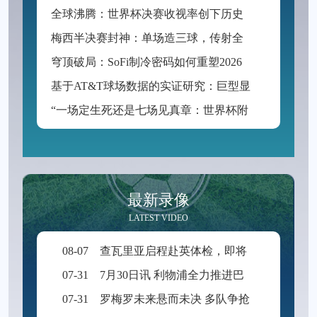
全
球沸腾：世界杯决赛收视率创下历史新巅峰
梅
西半决赛封神：单场造三球，传射全能定乾坤
穹
顶破局：SoFi制冷密码如何重塑2026世界杯球场生态
基
于AT&T球场数据的实证研究：巨型显示设备对守门员点球决策的干扰路径分析
“
一场定生死还是七场见真章：世界杯附加赛赛制的公平性博弈”
最新录像
LATEST VIDEO
08-07
查瓦里亚启程赴英体检，即将加盟切尔西
07-31
7月30日讯 利物浦全力推进巴尔科拉转会 筹备破亿报价锁定法甲边锋
07-31
罗梅罗未来悬而未决 多队争抢阿根廷中卫