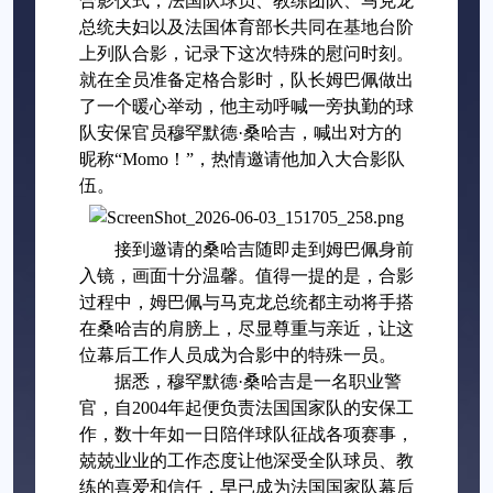
合影仪式，法国队球员、教练团队、马克龙
总统夫妇以及法国体育部长共同在基地台阶
上列队合影，记录下这次特殊的慰问时刻。
就在全员准备定格合影时，队长姆巴佩做出
了一个暖心举动，他主动呼喊一旁执勤的球
队安保官员穆罕默德·桑哈吉，喊出对方的
昵称“Momo！”，热情邀请他加入大合影队
伍。
接到邀请的桑哈吉随即走到姆巴佩身前
入镜，画面十分温馨。值得一提的是，合影
过程中，姆巴佩与马克龙总统都主动将手搭
在桑哈吉的肩膀上，尽显尊重与亲近，让这
位幕后工作人员成为合影中的特殊一员。
据悉，穆罕默德·桑哈吉是一名职业警
官，自2004年起便负责法国国家队的安保工
作，数十年如一日陪伴球队征战各项赛事，
兢兢业业的工作态度让他深受全队球员、教
练的喜爱和信任，早已成为法国国家队幕后