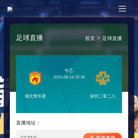
足球直播
>
首页
足球直播
中乙
2026-06-14 19:30
湖北青年星
深圳二零二八
直播地址：
CCTV5