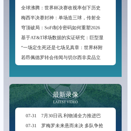
全
球沸腾：世界杯决赛收视率创下历史新巅峰
梅
西半决赛封神：单场造三球，传射全能定乾坤
穹
顶破局：SoFi制冷密码如何重塑2026世界杯球场生态
基
于AT&T球场数据的实证研究：巨型显示设备对守门员点球决策的干扰路径分析
“
一场定生死还是七场见真章：世界杯附加赛赛制的公平性博弈”
若
昂佩德罗转会传闻与切尔西非卖品立场：罗马诺解析巴萨引援替代方案遭拒始末
最新录像
LATEST VIDEO
07-31
7月30日讯 利物浦全力推进巴尔科拉转会 筹备破亿报价锁定法甲边锋
07-31
罗梅罗未来悬而未决 多队争抢阿根廷中卫