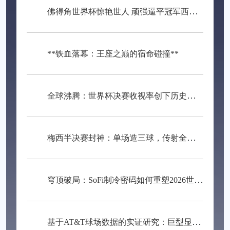
佛得角世界杯惊艳世人 顽强逼平冠军西班牙
**铁血落幕：王座之巅的宿命碰撞**
全球沸腾：世界杯决赛收视率创下历史新巅峰
梅西半决赛封神：单场造三球，传射全能定乾坤
穹顶破局：SoFi制冷密码如何重塑2026世界杯球场生态
基于AT&T球场数据的实证研究：巨型显示设备对守门员点球决策的干扰路径分析