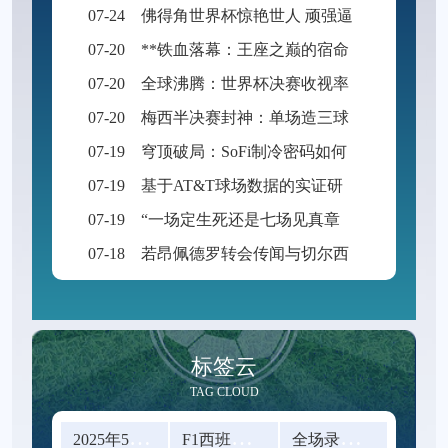
07-24
佛得角世界杯惊艳世人 顽强逼平冠军西班牙
07-20
**铁血落幕：王座之巅的宿命碰撞**
07-20
全球沸腾：世界杯决赛收视率创下历史新巅峰
07-20
梅西半决赛封神：单场造三球，传射全能定乾坤
07-19
穹顶破局：SoFi制冷密码如何重塑2026世界杯球场生态
07-19
基于AT&T球场数据的实证研究：巨型显示设备对守门员点球决策的干扰路径分析
07-19
“一场定生死还是七场见真章：世界杯附加赛赛制的公平性博弈”
07-18
若昂佩德罗转会传闻与切尔西非卖品立场：罗马诺解析巴萨引援替代方案遭拒始末
标签云
TAG CLOUD
2
025年5月31日
F
1西班牙大奖赛排位赛
全
场录像回放