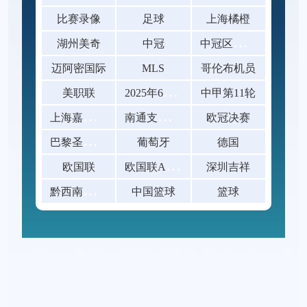
比赛录像
足球
上海橘橙
中
冠区域晋级赛第2轮
湖州美奇
中冠
迈阿密国际
MLS
哥伦布机员
2
025年6月1日
美职联
中甲第11轮
上
海嘉定汇龙vs大连鲲城
南
通支云vs定南赣联
欧冠决赛
巴
黎圣日耳曼vs国际米兰
葡萄牙
德国
欧
国联A联赛半决赛
欧国联
深圳吉祥
黔
西南栩烽棠
中国篮球
篮球