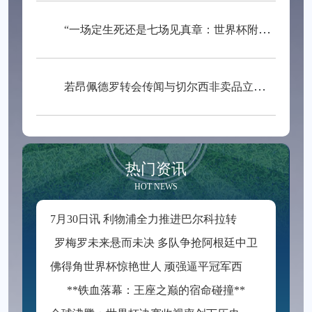
“一场定生死还是七场见真章：世界杯附加赛赛制的公平性博弈”
若昂佩德罗转会传闻与切尔西非卖品立场：罗马诺解析巴萨引援替代方案遭拒始末
热门资讯
HOT NEWS
7
月30日讯 利物浦全力推进巴尔科拉转会 筹备破亿报价锁定法甲边锋
罗梅罗未来悬而未决 多队争抢阿根廷中卫
佛
得角世界杯惊艳世人 顽强逼平冠军西班牙
**铁血落幕：王座之巅的宿命碰撞**