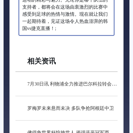
支持者，都将会在这场由衷激烈的比赛中
感受到足球的热情与激情。现在就让我们
一起期待着，见证这场令人热血澎湃的韩
国vs捷克直播！;
相关资讯
7月30日讯 利物浦全力推进巴尔科拉转会 筹备破亿报价锁定法甲边锋
罗梅罗未来悬而未决 多队争抢阿根廷中卫
佛得角世界杯惊艳世人 顽强逼平冠军西班牙