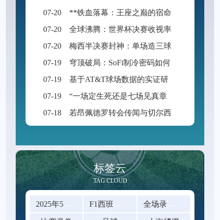
07-20
**铁血落幕：王座之巅的宿命碰撞**
07-20
全球沸腾：世界杯决赛收视率创下历史新巅峰
07-20
梅西半决赛封神：单场造三球，传射全能定乾坤
07-19
穹顶破局：SoFi制冷密码如何重塑2026世界杯球场生态
07-19
基于AT&T球场数据的实证研究：巨型显示设备对守门员点球决策的干扰路径分析
07-19
“一场定生死还是七场见真章：世界杯附加赛赛制的公平性博弈”
07-18
若昂佩德罗转会传闻与切尔西非卖品立场：罗马诺解析巴萨引援替代方案遭拒始末
标签云
TAG CLOUD
2
025年5月31日
F
1西班牙大奖赛排位赛
全
场录像回放