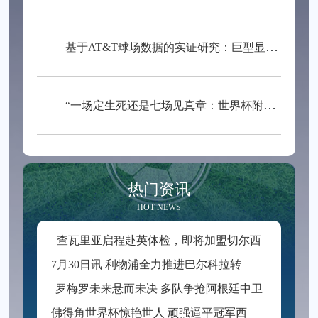
基于AT&T球场数据的实证研究：巨型显示设备对守门员点球决策的干扰路径分析
“一场定生死还是七场见真章：世界杯附加赛赛制的公平性博弈”
热门资讯
HOT NEWS
查瓦里亚启程赴英体检，即将加盟切尔西
7
月30日讯 利物浦全力推进巴尔科拉转会 筹备破亿报价锁定法甲边锋
罗梅罗未来悬而未决 多队争抢阿根廷中卫
佛
得角世界杯惊艳世人 顽强逼平冠军西班牙