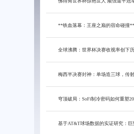
佛得角世界杯惊艳世人 顽强逼平冠
**铁血落幕：王座之巅的宿命碰撞*
全球沸腾：世界杯决赛收视率创下
梅西半决赛封神：单场造三球，传
穹顶破局：SoFi制冷密码如何重塑2
基于AT&T球场数据的实证研究：