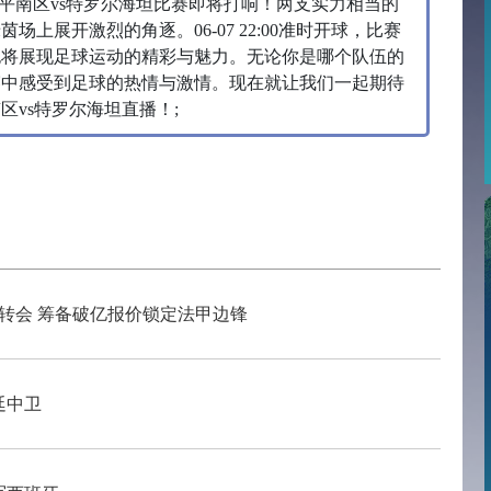
，延雪平南区vs特罗尔海坦比赛即将打响！两支实力相当的
上展开激烈的角逐。06-07 22:00准时开球，比赛
也将展现足球运动的精彩与魅力。无论你是哪个队伍的
赛中感受到足球的热情与激情。现在就让我们一起期待
vs特罗尔海坦直播！;
拉转会 筹备破亿报价锁定法甲边锋
廷中卫