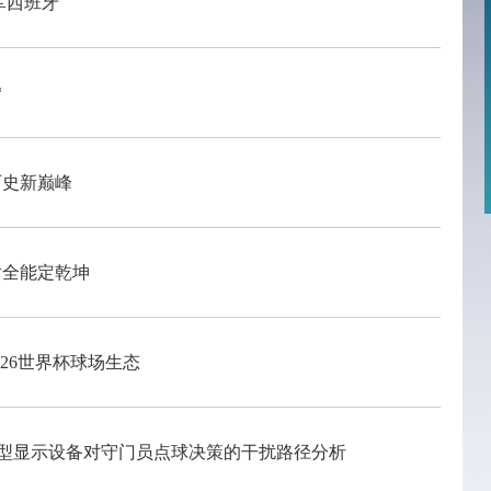
军西班牙
*
历史新巅峰
射全能定乾坤
026世界杯球场生态
巨型显示设备对守门员点球决策的干扰路径分析