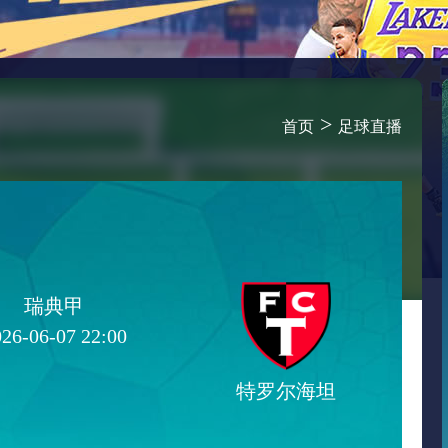
>
首页
足球直播
瑞典甲
26-06-07 22:00
特罗尔海坦