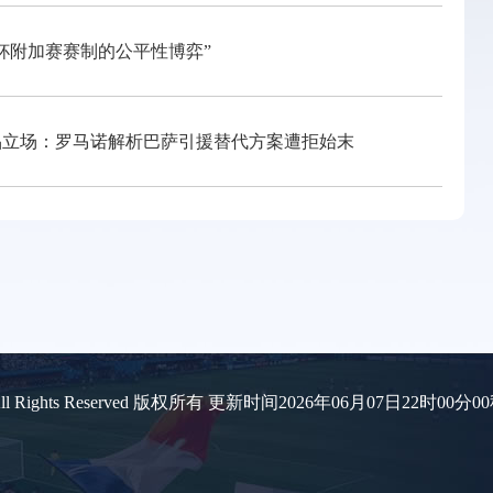
杯附加赛赛制的公平性博弈”
品立场：罗马诺解析巴萨引援替代方案遭拒始末
网 All Rights Reserved 版权所有 更新时间2026年06月07日22时00分0