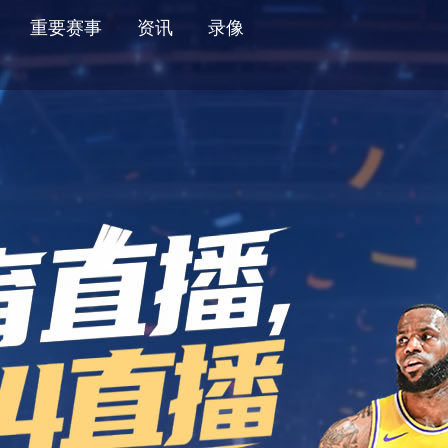
重要赛事
资讯
录像