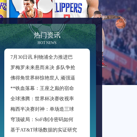
热门资讯
HOT NEWS
7
月30日讯 利物浦全力推进巴尔科拉转会 筹备破亿报价锁定法甲边锋
罗
梅罗未来悬而未决 多队争抢阿根廷中卫
佛
得角世界杯惊艳世人 顽强逼平冠军西班牙
*
*铁血落幕：王座之巅的宿命碰撞**
全
球沸腾：世界杯决赛收视率创下历史新巅峰
梅
西半决赛封神：单场造三球，传射全能定乾坤
穹
顶破局：SoFi制冷密码如何重塑2026世界杯球场生态
基
于AT&T球场数据的实证研究：巨型显示设备对守门员点球决策的干扰路径分析