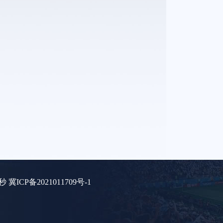
0秒
冀ICP备2021011709号-1