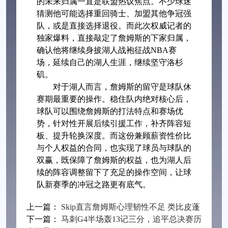
的未来归属一直是联盟热议焦点。不少球迷
猜测他可能选择重回骑士、加盟其他争冠强
队，或是直接选择退役。而此次权威记者的
独家爆料，直接敲定了詹姆斯的下家归属，
确认他将继续身披湖人战袍征战NBA赛
场，延续自己的湖人生涯，继续坚守洛杉
矶。
对于湖人而言，詹姆斯的留守是球队休
赛期最重要的操作。稳住队内绝对核心后，
球队可以围绕詹姆斯的打法特点和赛场优
势，针对性开展后续引援工作，补齐阵容短
板、提升轮换深度。而这份兼顾薪资性价比
与个人权益的合同，也实现了球员与球队的
双赢，既保障了詹姆斯的权益，也为湖人后
续的阵容调整留下了充足的操作空间，让球
队新赛季的冲冠之路更有底气。
上一篇：
Skip直言詹姆斯心理韧性不足 类比皮蓬
下一篇：
马刺G4半场轰13记三分，追平总决赛历