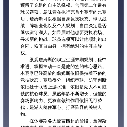
预留了充足的自主选择权。合同第二年带有
球员选项，意味着在执行完首个赛季的比赛
后，詹姆斯可以根据自身竞技状态、球队战
绩、阵容变化以及个人规划，自由决定是否
继续留守湖人。如果届时他想要更换赛场、
寻求新的挑战，球员选项可以让他顺利跳出
合同，恢复自由身，拥有绝对的生涯主导
权。
纵观詹姆斯的职业生涯末期规划，稳中
求进、掌握主动一直是他的签约核心思路。
本赛季已经高龄的詹姆斯依旧保持着不俗的
竞技状态，赛场得分、组织串联、防守判断
依旧处于联盟上游水准，依旧是湖人不可或
缺的核心球员。虽然年龄不断增长，但他的
赛场影响力、更衣室领袖作用依旧无可替
代，是湖人稳住军心、打磨阵容的关键人
物。
在休赛期各大流言四起的阶段，詹姆斯