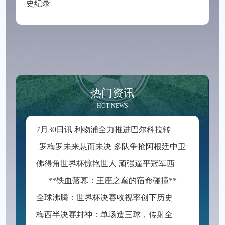
史纪录
热门资讯
HOT NEWS
7
月30日讯 利物浦全力推进巴尔科拉转会 筹备破亿报价锁定法甲边锋
罗梅罗未来悬而未决 多队争抢阿根廷中卫
佛
得角世界杯惊艳世人 顽强逼平冠军西班牙
**铁血落幕：王座之巅的宿命碰撞**
全
球沸腾：世界杯决赛收视率创下历史新巅峰
梅
西半决赛封神：单场造三球，传射全能定乾坤